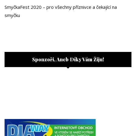
SmyčkaFest 2020 – pro všechny příznivce a čekající na
smyčku
Sponzoři, Aneb Díky Vám Žiju!