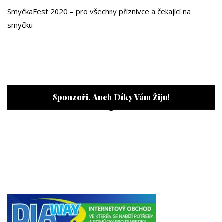
SmyčkaFest 2020 – pro všechny příznivce a čekající na
smyčku
Sponzoři, Aneb Díky Vám Žiju!